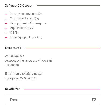
Χρήσιμοι Σύνδεσμοι
Υπουργείο εσωτερικών
Υπουργείο Ανάπτυξης
Περιφέρεια Πελοππονήσου
Δήμος Κορινθίων
Κ.Ε.Π.
Eπιμελητήριο Κορινθίας
Επικοινωνία
Δήμος Νεμέας
Λεωφόρος Παπακωνσταντίνου 39B
Τ.Κ: 20500
Email:
nemeaota@nemea.gr
Τηλέφωνο: 27463-60118
Newsletter
subscribe
to