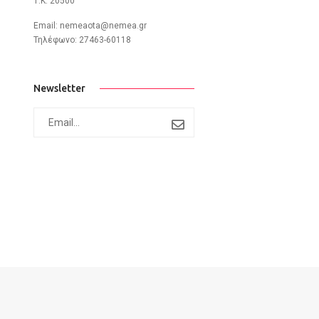
Τ.Κ: 20500
Email:
nemeaota@nemea.gr
Τηλέφωνο: 27463-60118
Newsletter
subscribe
to
newsletter