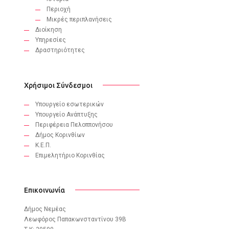
Περιοχή
Μικρές περιπλανήσεις
Διοίκηση
Υπηρεσίες
Δραστηριότητες
Χρήσιμοι Σύνδεσμοι
Υπουργείο εσωτερικών
Υπουργείο Ανάπτυξης
Περιφέρεια Πελοππονήσου
Δήμος Κορινθίων
Κ.Ε.Π.
Eπιμελητήριο Κορινθίας
Επικοινωνία
Δήμος Νεμέας
Λεωφόρος Παπακωνσταντίνου 39B