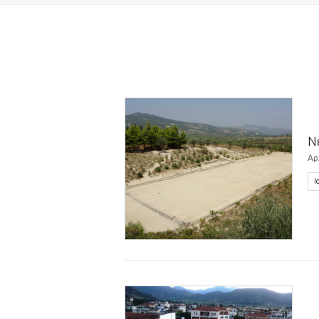
Ν
Αρ
Ι