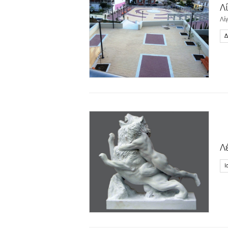
Λ
Λί
Δ
Λ
Ι