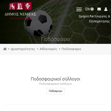
toggle
EN
navigation
Ωράριο Λειτουργίας &
Εξυπηρέτησης
Ποδόσφαιρο
Δραστηριότητες
Αθλητισμός
Ποδόσφαιρο
Ποδοσφαιρικοί σύλλογοι
Ποδοσφαιρικοί σύλλογοι
Ποδόσφαιρο