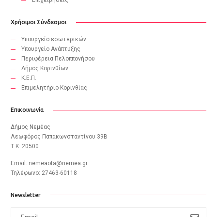
Επιχειρήσεις
Χρήσιμοι Σύνδεσμοι
Υπουργείο εσωτερικών
Υπουργείο Ανάπτυξης
Περιφέρεια Πελοππονήσου
Δήμος Κορινθίων
Κ.Ε.Π.
Eπιμελητήριο Κορινθίας
Επικοινωνία
Δήμος Νεμέας
Λεωφόρος Παπακωνσταντίνου 39B
Τ.Κ: 20500
Email:
nemeaota@nemea.gr
Τηλέφωνο: 27463-60118
Newsletter
subscribe