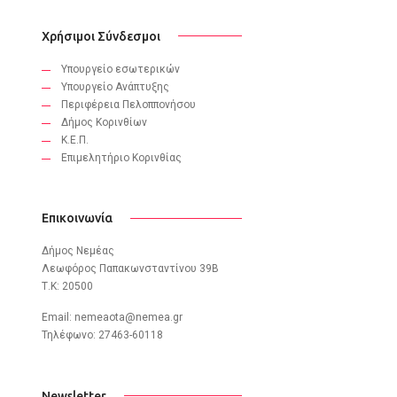
Χρήσιμοι Σύνδεσμοι
Υπουργείο εσωτερικών
Υπουργείο Ανάπτυξης
Περιφέρεια Πελοππονήσου
Δήμος Κορινθίων
Κ.Ε.Π.
Eπιμελητήριο Κορινθίας
Επικοινωνία
Δήμος Νεμέας
Λεωφόρος Παπακωνσταντίνου 39B
Τ.Κ: 20500
Email:
nemeaota@nemea.gr
Τηλέφωνο: 27463-60118
Newsletter