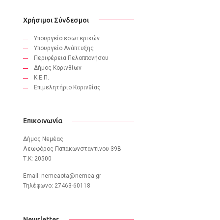
Χρήσιμοι Σύνδεσμοι
Υπουργείο εσωτερικών
Υπουργείο Ανάπτυξης
Περιφέρεια Πελοππονήσου
Δήμος Κορινθίων
Κ.Ε.Π.
Eπιμελητήριο Κορινθίας
Επικοινωνία
Δήμος Νεμέας
Λεωφόρος Παπακωνσταντίνου 39B
Τ.Κ: 20500
Email:
nemeaota@nemea.gr
Τηλέφωνο: 27463-60118
Newsletter