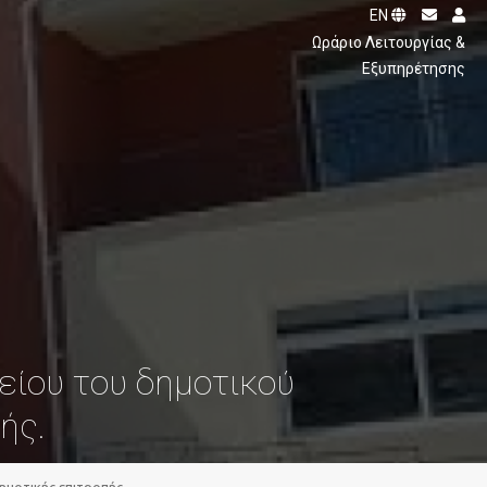
EN
ς
Ωράριο Λειτουργίας &
Εξυπηρέτησης
είου του δημοτικού
ής.
μοτικής επιτροπής.