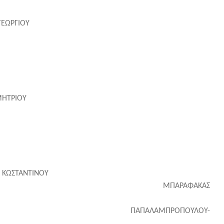
ΑΝΝΟΥ ΑΡΓΥΡΩ του ΓΕΩΡΓΙΟΥ
ΓΙΟΣ του ΙΩΑΝΝΗ
ΡΙΔΩΝ του ΓΕΩΡΓΙΟΥ
ΣΤΟΛΟΣ του ΔΗΜΗΤΡΙΟΥ
Σ του ΑΘΑΝΑΣΙΟΥ
ΣΤΟΣ του ΓΕΩΡΓΙΟΥ
ΣΙΟΣ(ΣΑΚΗΣ) του ΚΩΣΤΑΝΤΙΝΟΥ
ΡΑΦΑΚΑΣ
 του ΕΥΑΓΓΕΛΟΥ
ΜΠΡΟΠΟΥΛΟΥ-