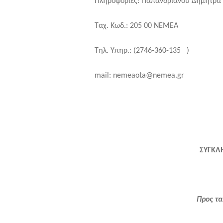
Πληροφορίες: Παπανδριανού Δήμητρα
Ταχ. Κωδ.: 205 00 ΝΕΜΕΑ
Τηλ. Υπηρ.: (2746-360-135 )
mail
:
nemeaota@nemea.gr
ΣΥΓΚΛ
Προς τα