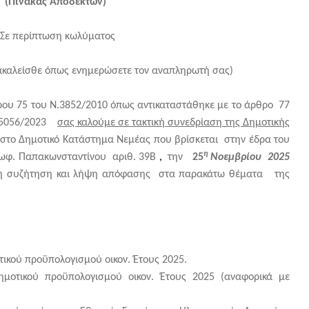
(Πίνακας Αποδεκτών)
(Σε περίπτωση κωλύματος
καλείσθε όπως ενημερώσετε τον αναπληρωτή σας)
ρου 75 του Ν.3852/2010 όπως αντικαταστάθηκε με το άρθρο 77
 Ν.5056/2023
σας καλούμε σε τακτική συνεδρίαση της Δημοτικής
το Δημοτικό Κατάστημα Νεμέας
που βρίσκεται στην έδρα του
η
εωφ. Παπακωνσταντίνου αριθ. 39Β
,
την
25
Νοεμβρίου 2025
τη συζήτηση και λήψη απόφασης στα παρακάτω θέματα της
ικού προϋπολογισμού οικον. Έτους 2025.
μοτικού προϋπολογισμού οικον. Έτους 2025 (αναφορικά με