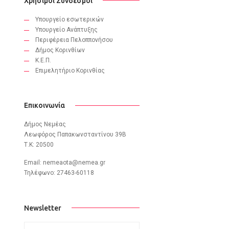
Χρήσιμοι Σύνδεσμοι
Υπουργείο εσωτερικών
Υπουργείο Ανάπτυξης
Περιφέρεια Πελοππονήσου
Δήμος Κορινθίων
Κ.Ε.Π.
Eπιμελητήριο Κορινθίας
Επικοινωνία
Δήμος Νεμέας
Λεωφόρος Παπακωνσταντίνου 39B
Τ.Κ: 20500
Email:
nemeaota@nemea.gr
Τηλέφωνο: 27463-60118
Newsletter
subscribe