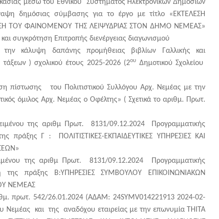
ικασίας μέσω του Εθνικού Συστήματος Ηλεκτρονικών Δημοσίων
αψη δημόσιας σύμβασης για το έργο με τίτλο «ΕΚΤΕΛΕΣΗ
ΙΣΗ ΤΟΥ ΦΑΙΝΟΜΕΝΟΥ ΤΗΣ ΛΕΙΨΥΔΡΙΑΣ ΣΤΟΝ ΔΗΜΟ ΝΕΜΕΑΣ»
 και συγκρότηση Επιτροπής διενέργειας διαγωνισμού
 την κάλυψη δαπάνης προμήθειας βιβλίων Γαλλικής και
ου
‘ τάξεων ) σχολικού έτους 2025-2026 (2
Δημοτικού Σχολείου
υση πίστωσης του Πολιτιστικού Συλλόγου Αρχ. Νεμέας με την
ικός όμιλος Αρχ. Νεμέας ο Οφέλτης» ( Σχετικά το αριθμ. Πρωτ.
ένου της αριθμ Πρωτ. 8131/09.12.2024 Προγραμματικής
ης πράξης Γ : ΠΟΛΙΤΙΣΤΙΚΕΣ-ΕΚΠΑΙΔΕΥΤΙΚΕΣ ΥΠΗΡΕΣΙΕΣ ΚΑΙ
ΣΕΩΝ»
ένου της αριθμ Πρωτ. 8131/09.12.2024 Προγραμματικής
η της πράξης B:ΥΠΗΡΕΣΙΕΣ ΣΥΜΒΟΥΛΟΥ ΕΠΙΚΟΙΝΩΝΙΑΚΩΝ
ΟΥ ΝΕΜΕΑΣ
θμ. πρωτ. 542/26.01.2024 (ΑΔΑΜ: 24SYMV014221913 2024-02-
 Νεμέας και της αναδόχου εταιρείας με την επωνυμία THITA