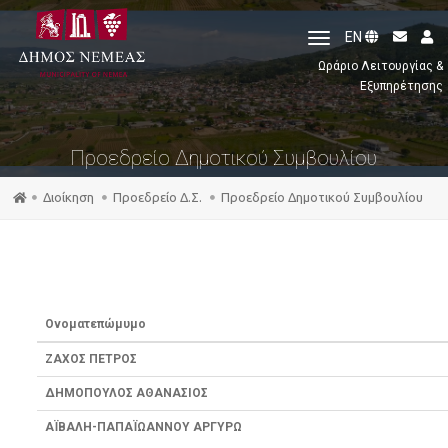
toggle
EN
navigation
Ωράριο Λειτουργίας &
Εξυπηρέτησης
Προεδρείο Δημοτικού Συμβουλίου
Διοίκηση
Προεδρείο Δ.Σ.
Προεδρείο Δημοτικού Συμβουλίου
Ονοματεπώμυμο
ΖΑΧΟΣ ΠΕΤΡΟΣ
ΔΗΜΟΠΟΥΛΟΣ ΑΘΑΝΑΣΙΟΣ
ΑΪΒΑΛΗ-ΠΑΠΑΪΩΑΝΝΟΥ ΑΡΓΥΡΩ