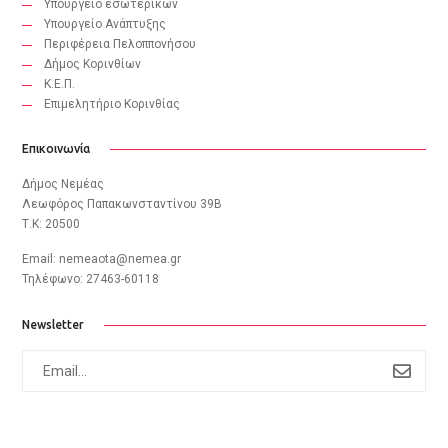
Υπουργείο εσωτερικών
Υπουργείο Ανάπτυξης
Περιφέρεια Πελοππονήσου
Δήμος Κορινθίων
Κ.Ε.Π.
Eπιμελητήριο Κορινθίας
Επικοινωνία
Δήμος Νεμέας
Λεωφόρος Παπακωνσταντίνου 39B
Τ.Κ: 20500
Email:
nemeaota@nemea.gr
Τηλέφωνο: 27463-60118
Newsletter
subscribe
to
newsletter