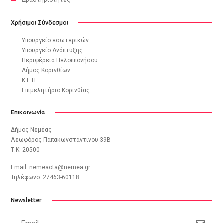
Χρήσιμοι Σύνδεσμοι
Υπουργείο εσωτερικών
Υπουργείο Ανάπτυξης
Περιφέρεια Πελοππονήσου
Δήμος Κορινθίων
Κ.Ε.Π.
Eπιμελητήριο Κορινθίας
Επικοινωνία
Δήμος Νεμέας
Λεωφόρος Παπακωνσταντίνου 39B
Τ.Κ: 20500
Email:
nemeaota@nemea.gr
Τηλέφωνο: 27463-60118
Newsletter
subscribe