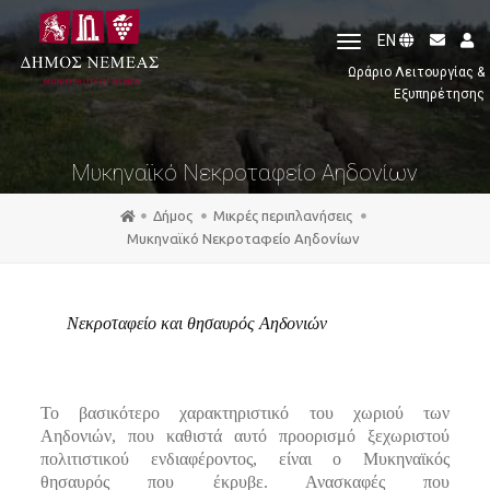
toggle
EN
navigation
Ωράριο Λειτουργίας &
Εξυπηρέτησης
Mυκηναϊκό Νεκροταφείο Αηδονίων
Δήμος
Μικρές περιπλανήσεις
Mυκηναϊκό Νεκροταφείο Αηδονίων
Νεκροταφείο και θησαυρός Αηδονιών
Το βασικότερο χαρακτηριστικό του χωριού των
Αηδονιών, που καθιστά αυτό προορισμό ξεχωριστού
πολιτιστικού ενδιαφέροντος, είναι ο Μυκηναϊκός
θησαυρός που έκρυβε. Ανασκαφές που