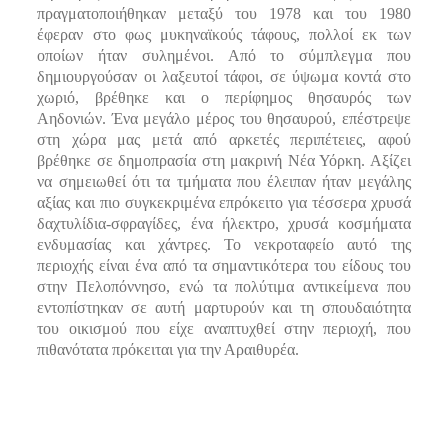
πραγματοποιήθηκαν μεταξύ του 1978 και του 1980
έφεραν στο φως μυκηναϊκούς τάφους, πολλοί εκ των
οποίων ήταν συλημένοι. Από το σύμπλεγμα που
δημιουργούσαν οι λαξευτοί τάφοι, σε ύψωμα κοντά στο
χωριό, βρέθηκε και ο περίφημος θησαυρός των
Αηδονιών. Ένα μεγάλο μέρος του θησαυρού, επέστρεψε
στη χώρα μας μετά από αρκετές περιπέτειες, αφού
βρέθηκε σε δημοπρασία στη μακρινή Νέα Υόρκη. Αξίζει
να σημειωθεί ότι τα τμήματα που έλειπαν ήταν μεγάλης
αξίας και πιο συγκεκριμένα επρόκειτο για τέσσερα χρυσά
δαχτυλίδια-σφραγίδες, ένα ήλεκτρο, χρυσά κοσμήματα
ενδυμασίας και χάντρες. Το νεκροταφείο αυτό της
περιοχής είναι ένα από τα σημαντικότερα του είδους του
στην Πελοπόννησο, ενώ τα πολύτιμα αντικείμενα που
εντοπίστηκαν σε αυτή μαρτυρούν και τη σπουδαιότητα
του οικισμού που είχε αναπτυχθεί στην περιοχή, που
πιθανότατα πρόκειται για την Αραιθυρέα.