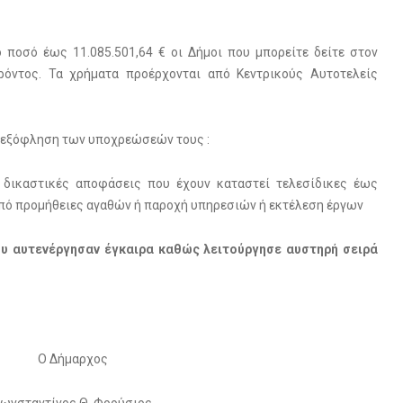
 ποσό έως 11.085.501,64 € οι Δήμοι που μπορείτε δείτε στον
ρόντος. Τα χρήματα προέρχονται από Κεντρικούς Αυτοτελείς
ην εξόφληση των υποχρεώσεών τους :
αστικές αποφάσεις που έχουν καταστεί τελεσίδικες έως
από προμήθειες αγαθών ή παροχή υπηρεσιών ή εκτέλεση έργων
ου αυτενέργησαν έγκαιρα καθώς λειτούργησε αυστηρή σειρά
Ο Δήμαρχος
ωνσταντίνος Θ. Φρούσιος