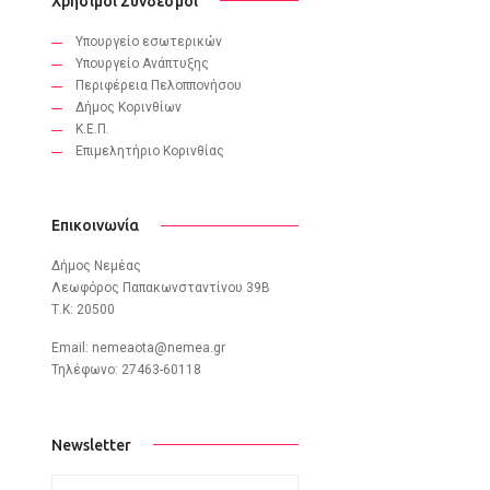
Χρήσιμοι Σύνδεσμοι
Υπουργείο εσωτερικών
Υπουργείο Ανάπτυξης
Περιφέρεια Πελοππονήσου
Δήμος Κορινθίων
Κ.Ε.Π.
Eπιμελητήριο Κορινθίας
Επικοινωνία
Δήμος Νεμέας
Λεωφόρος Παπακωνσταντίνου 39B
Τ.Κ: 20500
Email:
nemeaota@nemea.gr
Τηλέφωνο: 27463-60118
Newsletter
subscribe