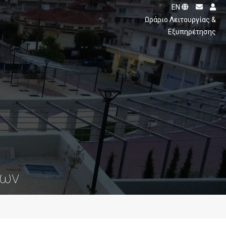
EN
ς
Ωράριο Λειτουργίας &
Εξυπηρέτησης
εων